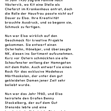
m Jahr 1950 zog die Familie nach
I
Västervik, wo Kit eine Stelle als
Chefarzt im Krankenhaus antrat, doch
die Rolle der Hausfrau passte nicht auf
Dauer zu Elsa. Ihre Kreativität
brauchte Ausdruck, und so begann sie,
Schmuck zu fertigen.
Nun war Elsa wirklich auf den
Geschmack für kreative Projekte
gekommen. Sie entwarf einen
Osterhahn, Hönebjer, und überzeugte
NK, diesen ins Sortiment aufzunehmen.
Kurz vor Ostern schmückten sie alle
Schaufenster entlang der Hamngatan
mit dem Hahn. Auch entwarf sie einen
Rock für das exklusive Modehaus
Märthaskolan, der unter den gut
gekleideten Damen jener Zeit sehr
beliebt wurde.
Nun war das Jahr 1960, und Elsa
heiratete den Grafen Benny
Stackelberg, der auf dem Gut
Stensnäs lebte und eine